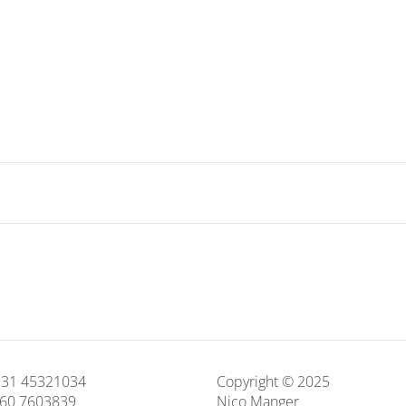
 931 45321034
Copyright © 2025
160 7603839
Nico Manger